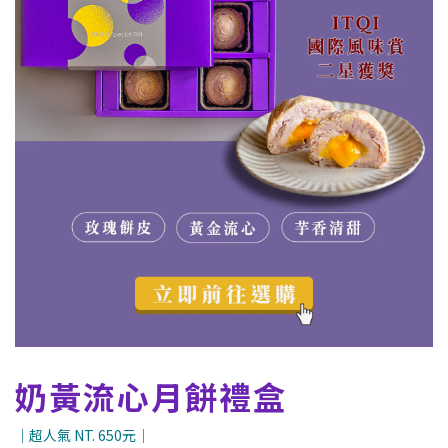
奶黃流心月餅禮盒
｜超人氣 NT. 650元｜