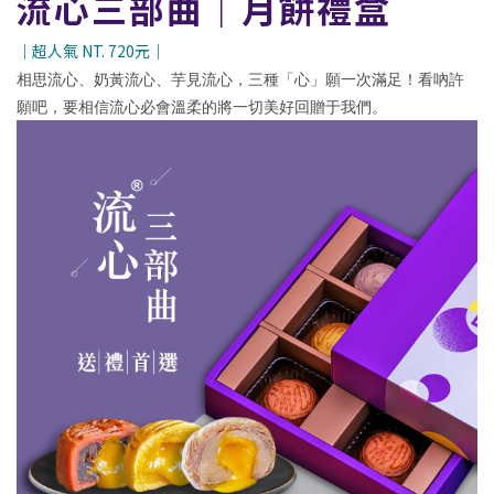
流心三部曲｜月餅禮盒
｜超人氣 NT. 720元｜
相思流心、奶黃流心、芋見流心，三種「心」願一次滿足！看吶許
願吧，要相信流心必會溫柔的將一切美好回贈于我們。