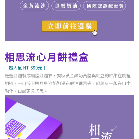
相思流心月餅禮盒
｜超人氣 NT. 690元｜
嚴選紅麴製成胭脂紅麵衣，獨家黃金鹹奶黃醬與紅豆的綿甜在嘴裡
相遇，一口咬下明月星沙餡如瀑布般沖進舌尖，餡與皮一起在口中
融化，口感更具巧思。