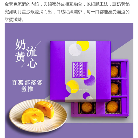
金黃色流淌的內餡，與綿密外皮相互融合，以細膩工法，讓奶黃餡
宛如明月星沙般流淌而出，口感細緻濃郁，每一口都能感受滿溢的
甜蜜滋味。