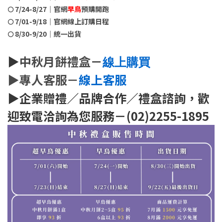
🌕 7/24-8/27｜官網
早鳥
預購開跑
🌕 7/01-9/18｜官網線上訂購日程
🌕 8/30-9/20｜統一出貨
▶
中秋月餅禮盒
－
線上購買
▶專人客服－
線上客服
▶企業贈禮／品牌合作／禮盒諮詢，歡
迎致電洽詢為您服務－(02)2255-1895