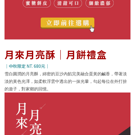
月來月亮酥｜月餅禮盒
｜中秋限定 NT. 680元｜
雪白圓潤的月亮酥，綿密的豆沙內餡完美融合蛋黃的鹹香，帶著淡
淡的黃色光澤，如柔軟浮雲中透出的一抹光暈，勾起每位在外打拚
的遊子，對家鄉的回憶。