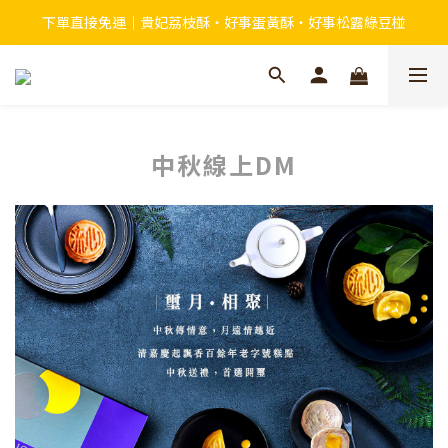
下單直接免運｜貴妃荔枝酥・好事蛋黃酥・好事松露綠豆椪
中秋線上DM