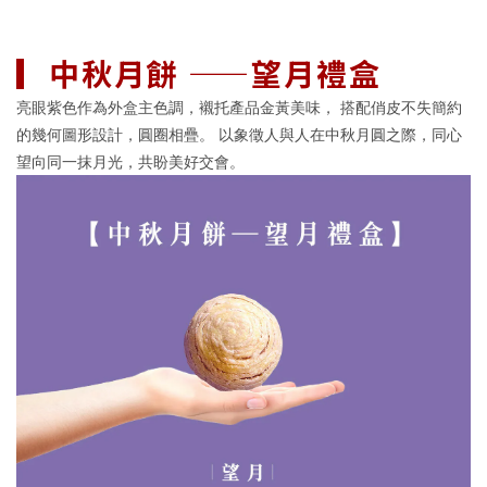
▎中秋月餅 ——望月禮盒
亮眼紫色作為外盒主色調，襯托產品金黃美味， 搭配俏皮不失簡約
的幾何圖形設計，圓圈相疊。 以象徵人與人在中秋月圓之際，同心
望向同一抹月光，共盼美好交會。