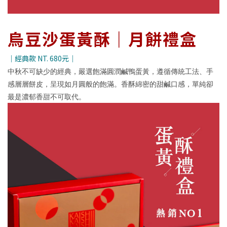
烏豆沙蛋黃酥｜月餅禮盒
｜經典款 NT. 680元｜
中秋不可缺少的經典，嚴選飽滿圓潤鹹鴨蛋黃，遵循傳統工法、手
感層層餅皮，呈現如月圓般的飽滿。香酥綿密的甜鹹口感，單純卻
最是濃郁香甜不可取代。