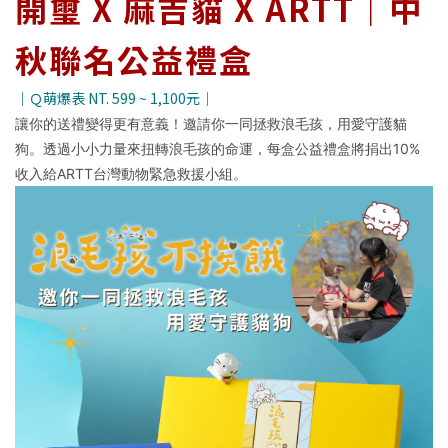
開璽 X 麻吉貓 X ARTT｜中
秋聯名公益禮盒
｜Ｑ萌爆表 NT. 599 ~ 1,100元｜
讓你的送禮變得更有意義！邀請你一同拯救浪毛孩，用愛守護貓
狗。透過小小力量來扭轉浪毛孩的命運，每盒公益禮盒將捐出10%
收入給ARTT台灣動物緊急救援小組。