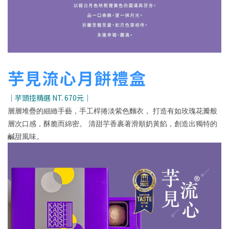
芋見流心月餅禮盒
｜芋頭控精選 NT. 670元｜
層層堆疊的細緻手藝，手工桿捲淡紫色麵衣， 打造有如玫瑰花瓣般
層次口感，酥脆而綿密。 清甜芋香裹著滑順奶黃餡，創造出獨特的
鹹甜風味。