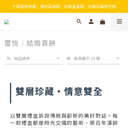
下單直接免運｜貴妃荔枝酥・好事蛋黃酥・好事松露綠豆椪
璽悅｜結婚喜餅
商品排序
每頁顯示 24 個
雙層珍藏・情意雙全
以雙層禮盒訴說傳統與創新的美好對話。每
一款禮盒都是時光交織的藝術，將百年漢餅