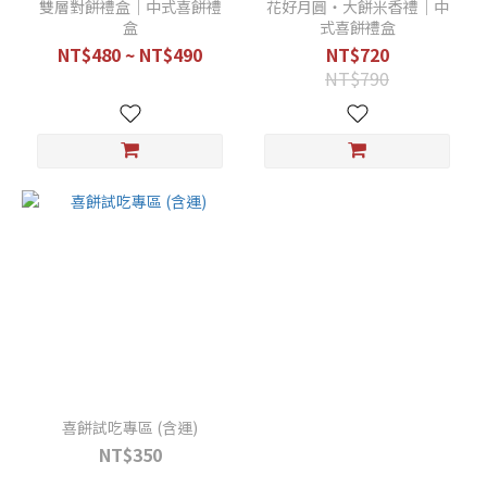
雙層對餅禮盒｜中式喜餅禮
花好月圓・大餅米香禮｜中
盒
式喜餅禮盒
NT$480 ~ NT$490
NT$720
NT$790
喜餅試吃專區 (含運)
NT$350