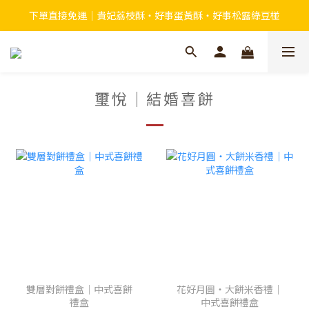
下單直接免運｜貴妃荔枝酥・好事蛋黃酥・好事松露綠豆椪
璽悅｜結婚喜餅
雙層對餅禮盒｜中式喜餅
花好月圓・大餅米香禮｜
禮盒
中式喜餅禮盒