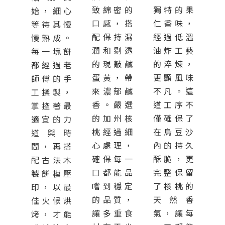
致綿密的
獨特的果
始，細心
口感，搭
仁香味，
等待其慢
配保持濕
經過低溫
慢熟成。
潤和剔透
油炸工藝
每一塊餅
的現敲鹹
的淬煉，
都經過老
蛋黃，帶
更顯風味
師傅的手
來濃郁鹹
不凡。這
工揉製，
香。嚴選
道工序不
掌控著最
的加州核
僅確保了
適宜的力
桃經過細
在烏豆沙
道與時
心處理，
內的持久
間，再搭
確保每一
酥脆，更
配古法木
口都能品
完整保留
製餅模壓
嚐到穩定
了核桃的
印，以最
的品質，
天然香
佳火候烘
讓多重食
氣，讓每
烤，才能