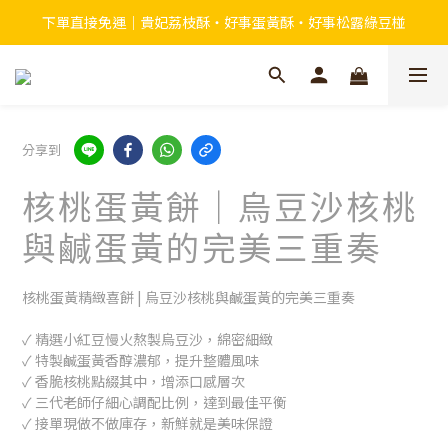
下單直接免運｜貴妃荔枝酥・好事蛋黃酥・好事松露綠豆椪
分享到
核桃蛋黃餅｜烏豆沙核桃
與鹹蛋黃的完美三重奏
核桃蛋黃精緻喜餅 | 烏豆沙核桃與鹹蛋黃的完美三重奏
✓ 精選小紅豆慢火熬製烏豆沙，綿密細緻
✓ 特製鹹蛋黃香醇濃郁，提升整體風味
✓ 香脆核桃點綴其中，增添口感層次
✓ 三代老師仔細心調配比例，達到最佳平衡
✓ 接單現做不做庫存，新鮮就是美味保證