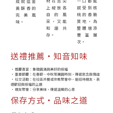
材在舌尖
一口都能
成就這金
上綻放各
感受到核
黃酥香的
自的風
桃的香脆
完美風
采，又能
質地，為
味。
和諧共
整體增添
存。
豐富層
次。
送禮推薦・知音知味
• 婚慶喜宴：象徵圓滿與美好的祝福
• 重要節慶：在春節、中秋等團圓時刻，傳遞思念與情誼
• 社交活動：在社區共餐或宗教聚會中，是招待親友、表
達歡迎與祝福的上選
• 親友聚會：分享美味，傳遞溫暖的心意
保存方式・品味之道