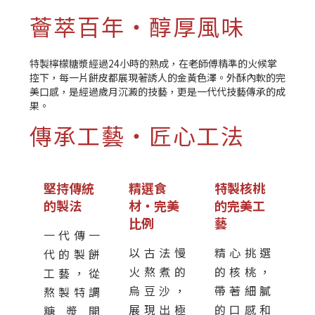
薈萃百年・醇厚風味
特製檸檬糖漿經過24小時的熟成，在老師傅精準的火候掌
控下，每一片餅皮都展現著誘人的金黃色澤。外酥內軟的完
美口感，是經過歲月沉澱的技藝，更是一代代技藝傳承的成
果。
傳承工藝・匠心工法
堅持傳統
精選食
特製核桃
的製法
材・完美
的完美工
比例
藝
一代傳一
以古法慢
精心挑選
代的製餅
火熬煮的
的核桃，
工藝，從
烏豆沙，
帶著細膩
熬製特調
展現出極
的口感和
糖漿開