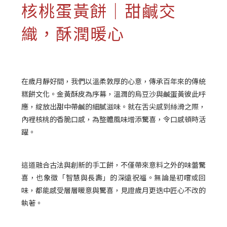
核桃蛋黃餅｜甜鹹交
織，酥潤暖心
在歲月靜好間，我們以溫柔敦厚的心意，傳承百年來的傳統
糕餅文化。金黃酥皮為序幕，溫潤的烏豆沙與鹹蛋黃彼此呼
應，綻放出甜中帶鹹的細膩滋味。就在舌尖感到絲滑之際，
內裡核桃的香脆口感，為整體風味增添驚喜，令口感頓時活
躍。
這道融合古法與創新的手工餅，不僅帶來意料之外的味蕾驚
喜，也象徵「智慧與長壽」的深遠祝福。無論是初嚐或回
味，都能感受層層暖意與驚喜，見證歲月更迭中匠心不改的
執著。