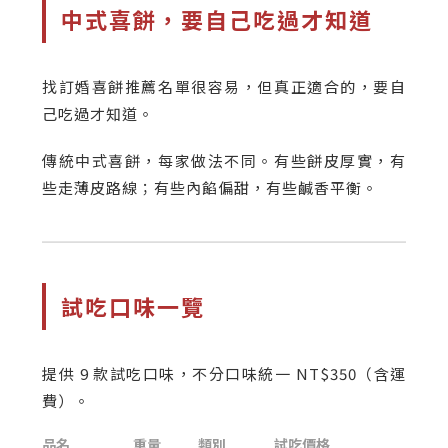
中式喜餅，要自己吃過才知道
找訂婚喜餅推薦名單很容易，但真正適合的，要自
己吃過才知道。
傳統中式喜餅，每家做法不同。有些餅皮厚實，有
些走薄皮路線；有些內餡偏甜，有些鹹香平衡。
試吃口味一覽
提供 9 款試吃口味，不分口味統一 NT$350（含運
費）。
品名
重量
類別
試吃價格