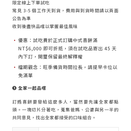
限定線上下單試吃
常見 3-5 個工作天到貨，費用與到貨時間請以頁面
公告為準
收到後盡快品嚐以掌握最佳風味
優惠：試吃費於正式訂購中式喜餅滿
NT$6,000 即可折抵，須在試吃品寄出 45 天
內下訂，開璽保留最終解釋權
檔期觀念：旺季備貨時間拉長，請提早卡位以
免滿單
❸ 全家一起品嚐
訂婚喜餅要發給這麼多人，當然要先讓全家都點
頭。一塊切片分著吃，蒐集爸媽、公婆與另一半的
共同意見，找出全家都接受的口味組合。