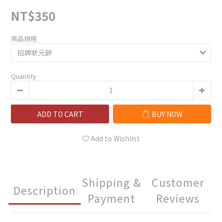
NT$350
商品規格
Quantity
ADD TO CART
BUY NOW
Add to Wishlist
Shipping &
Customer
Description
Payment
Reviews