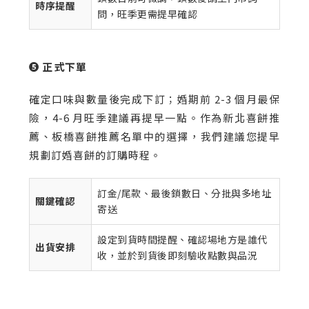
時序提醒
問，旺季更需提早確認
❺ 正式下單
確定口味與數量後完成下訂；婚期前 2-3 個月最保
險，4-6 月旺季建議再提早一點。作為新北喜餅推
薦、板橋喜餅推薦名單中的選擇，我們建議您提早
規劃訂婚喜餅的訂購時程。
訂金/尾款、最後鎖數日、分批與多地址
關鍵確認
寄送
設定到貨時間提醒、確認場地方是誰代
出貨安排
收，並於到貨後即刻驗收點數與品況