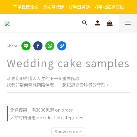
下單直接免運｜貴妃荔枝酥・好事蛋黃酥・好事松露綠豆椪
Share
Wedding cake samples
恭喜您即將邁入人生的下一個重要階段
我們非常榮幸能夠陪伴您，一起記錄這份珍貴的時刻。
免運優惠：滿3000免運 on order
大餅訂購優惠 on selected categories
Show more