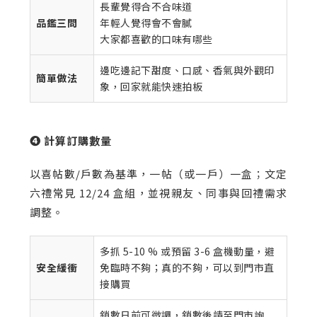
長輩覺得合不合味道
品鑑三問
年輕人覺得會不會膩
大家都喜歡的口味有哪些
邊吃邊記下甜度、口感、香氣與外觀印
簡單做法
象，回家就能快速拍板
❹ 計算訂購數量
以喜帖數/戶數為基準，一帖（或一戶）一盒；文定
六禮常見 12/24 盒組，並視親友、同事與回禮需求
調整。
多抓 5-10 % 或預留 3-6 盒機動量，避
安全緩衝
免臨時不夠；真的不夠，可以到門市直
接購買
鎖數日前可微調，鎖數後請至門市詢