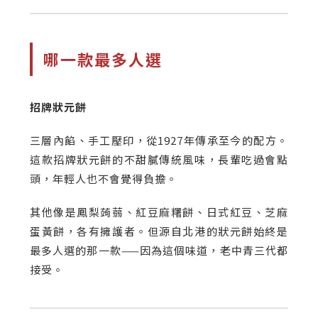
哪一款最多人選
招牌狀元餅
三層內餡、手工壓印，從1927年傳承至今的配方。
這款招牌狀元餅的不甜膩傳統風味，長輩吃過會點
頭，年輕人也不會覺得負擔。
其他像是鳳梨蒟蒻、紅豆麻糬餅、日式紅豆、芝麻
蛋黃餅，各有擁護者。但源自北港的狀元餅始終是
最多人選的那一款——因為這個味道，老中青三代都
接受。