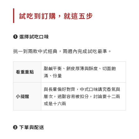
試吃到訂購，就這五步
❶ 選擇試吃口味
挑一到兩款中式經典，兩週內完成試吃最準。
甜鹹平衡、餅皮厚薄與酥度、切面飽
看重重點
滿、份量
與長輩偏好對齊，中式口味講究香氣與
小提醒
層次，過甜容易被扣分，討論要十二兩
或是十六兩
❷ 下單與配送