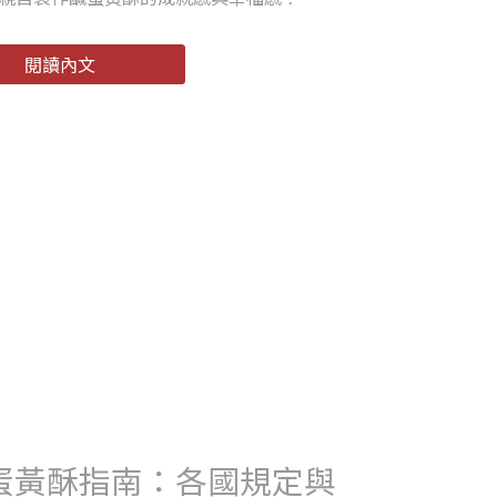
閱讀內文
送蛋黃酥指南：各國規定與