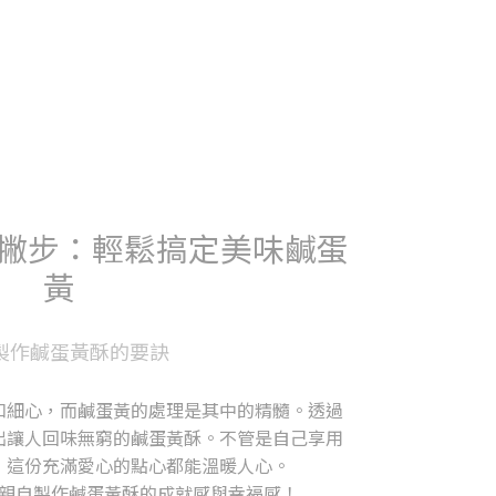
撇步：輕鬆搞定美味鹹蛋
黃
製作鹹蛋黃酥的要訣
和細心，而鹹蛋黃的處理是其中的精髓。透過
出讓人回味無窮的鹹蛋黃酥。不管是自己享用
，這份充滿愛心的點心都能溫暖人心。
親自製作鹹蛋黃酥的成就感與幸福感！