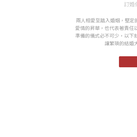
訂婚
兩人相愛至踏入婚姻，堅定
愛情的昇華，也代表著責任
準備的儀式必不可少，以下
讓繁瑣的結婚