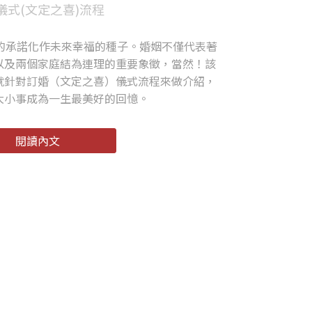
儀式(文定之喜)流程
的承諾化作未來幸福的種子。婚姻不僅代表著
以及兩個家庭結為連理的重要象徵，當然！該
就針對訂婚（文定之喜）儀式流程來做介紹，
大小事成為一生最美好的回憶。
閱讀內文