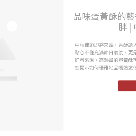
品味蛋黃酥的藝
胖 
中秋佳節即將來臨，香酥誘
點心不僅充滿節日氣氛，更
好者來說，高熱量的蛋黃酥
您揭示如何優雅地品嚐這道