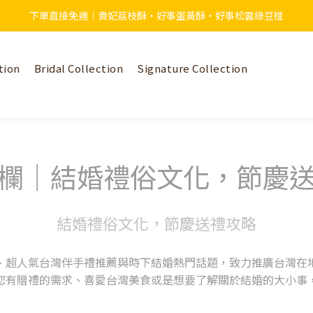
下單直接免運｜貴妃荔枝酥・好事蛋黃酥・好事松露綠豆椪
tion
Bridal Collection
Signature Collection
欄｜結婚禮俗文化，節慶
結婚禮俗文化，節慶送禮攻略
、超人氣台灣伴手禮推薦與時下結婚熱門話題，致力推廣台灣在
您有贈禮的需求、喜愛台灣美食或是想要了解關於結婚的大小事