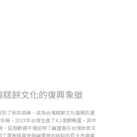
灣糕餅文化的復興象徵
達到了新的高峰，成為台灣糕餅文化復興的重
報，2023年台灣生產了4.1億顆鴨蛋，其中
蛋黃。這個數據不僅反映了鹹蛋黃在台灣飲食文
明了蛋黃酥等使用鹹蛋黃的糕點的巨大市場需