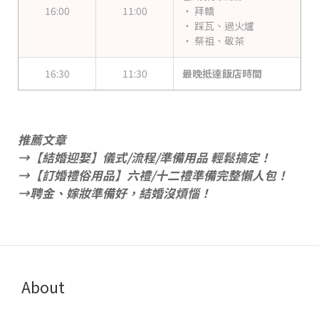
16:00
11:00
‧ 拜轎
‧ 踩瓦、過火爐
‧ 祭祖、敬茶
16:30
11:30
最晚抵達飯店時間
推薦文章
→
【結婚迎娶】儀式/流程/準備用品 輕鬆搞定！
→
【訂婚禮俗用品】六禮/十二禮準備完整懶人包！
→
聘金、嫁妝準備好，結婚沒煩惱！
About