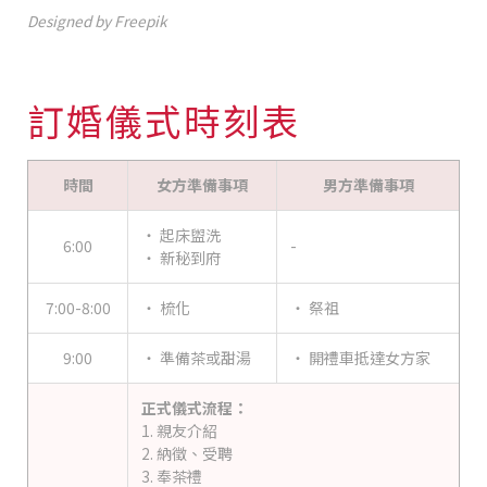
Designed by Freepik
訂婚儀式時刻表
時間
女方準備事項
男方準備事項
‧ 起床盥洗
6:00
-
‧ 新秘到府
7:00-8:00
‧ 梳化
‧ 祭祖
9:00
‧ 準備茶或甜湯
‧ 開禮車抵達女方家
正式儀式流程：
1. 親友介紹
2. 納徵、受聘
3. 奉茶禮