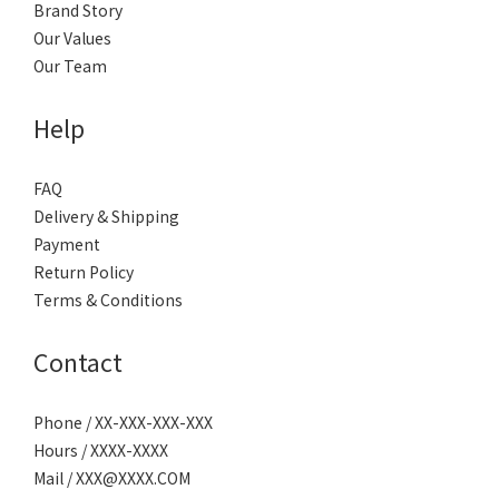
Brand Story
Our Values
Our Team
Help
FAQ
Delivery & Shipping
Payment
Return Policy
Terms & Conditions
Contact
Phone / XX-XXX-XXX-XXX
Hours / XXXX-XXXX
Mail / XXX@XXXX.COM