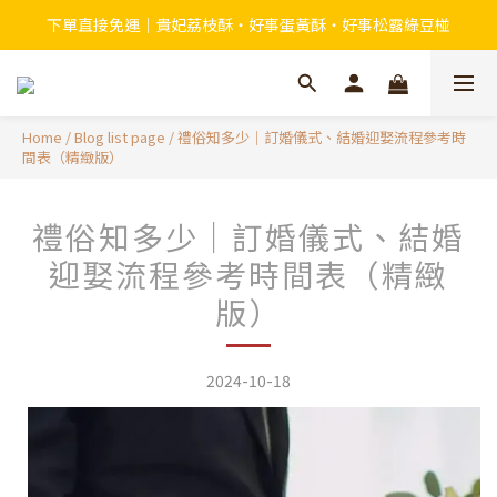
下單直接免運｜貴妃荔枝酥・好事蛋黃酥・好事松露綠豆椪
Home
/
Blog list page
/
禮俗知多少｜訂婚儀式、結婚迎娶流程參考時
間表（精緻版）
禮俗知多少｜訂婚儀式、結婚
迎娶流程參考時間表（精緻
版）
2024-10-18