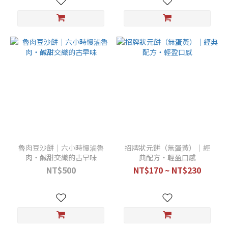
魯肉豆沙餅｜六小時慢滷魯
招牌狀元餅（無蛋黃）｜經
肉・鹹甜交織的古早味
典配方・輕盈口感
NT$500
NT$170 ~ NT$230