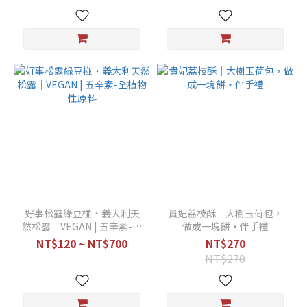
好事松露綠豆椪・義大利天
貴妃荔枝酥｜大樹玉荷包，
然松露｜VEGAN | 五辛素-全
做成一塊餅・伴手禮
植物性原料
NT$120 ~ NT$700
NT$270
NT$270