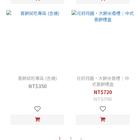
喜餅試吃專區 (含運)
花好月圓・大餅米香禮｜中
式喜餅禮盒
NT$350
NT$720
NT$790
1
2