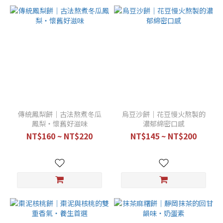
傳統鳳梨餅｜古法熬煮冬瓜
烏豆沙餅｜花豆慢火熬製的
鳳梨・懷舊好滋味
濃郁綿密口感
NT$160 ~ NT$220
NT$145 ~ NT$200