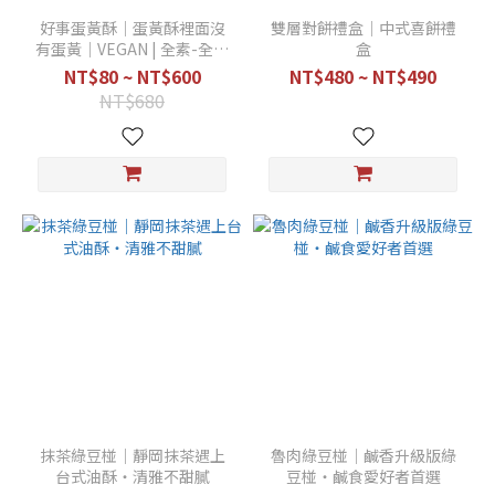
好事蛋黃酥｜蛋黃酥裡面沒
雙層對餅禮盒｜中式喜餅禮
有蛋黃｜VEGAN | 全素-全植
盒
物性原料
NT$80 ~ NT$600
NT$480 ~ NT$490
NT$680
抹茶綠豆椪｜靜岡抹茶遇上
魯肉綠豆椪｜鹹香升級版綠
台式油酥・清雅不甜膩
豆椪・鹹食愛好者首選