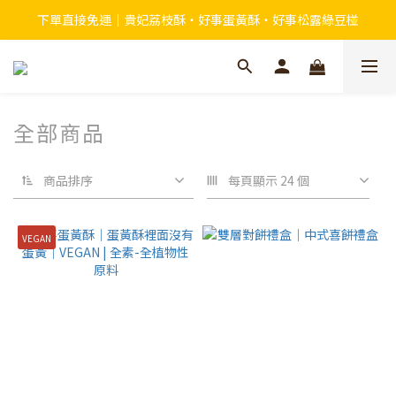
下單直接免運｜貴妃荔枝酥・好事蛋黃酥・好事松露綠豆椪
全部商品
商品排序
每頁顯示 24 個
VEGAN