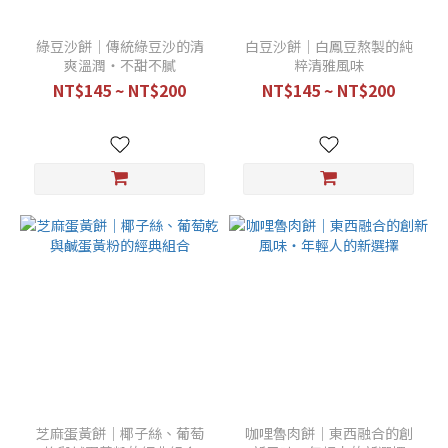
綠豆沙餅｜傳統綠豆沙的清
白豆沙餅｜白鳳豆熬製的純
爽溫潤・不甜不膩
粹清雅風味
NT$145 ~ NT$200
NT$145 ~ NT$200
芝麻蛋黃餅｜椰子絲、葡萄
咖哩魯肉餅｜東西融合的創